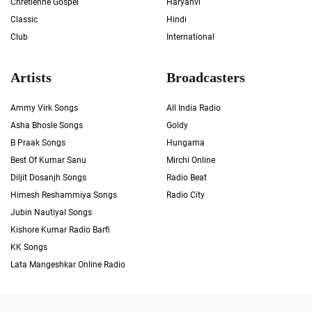
Chrétienne Gospel
Haryanvi
Classic
Hindi
Club
International
Artists
Broadcasters
Ammy Virk Songs
All India Radio
Asha Bhosle Songs
Goldy
B Praak Songs
Hungama
Best Of Kumar Sanu
Mirchi Online
Diljit Dosanjh Songs
Radio Beat
Himesh Reshammiya Songs
Radio City
Jubin Nautiyal Songs
Kishore Kumar Radio Barfi
KK Songs
Lata Mangeshkar Online Radio