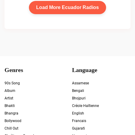
Load More Ecuador Radios
Genres
Language
90s Song
Assamese
Album
Bengali
Artist
Bhojpuri
Bhakti
Créole Haïtienne
Bhangra
English
Bollywood
Francais
Chill Out
Gujarati