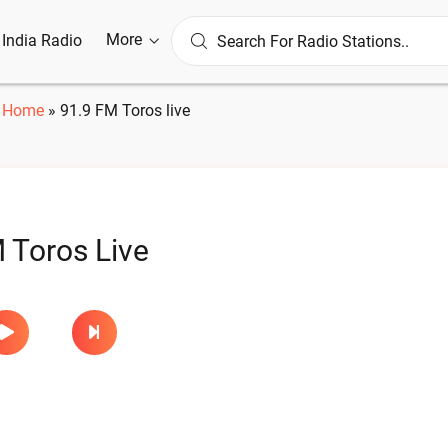
More
l India Radio
Home
»
91.9 FM Toros live
 Toros Live