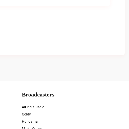
Broadcasters
All India Radio
Goldy
Hungama
Mirchi Online