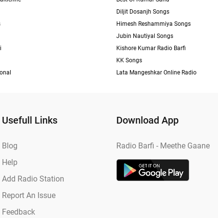
Diljit Dosanjh Songs
s
Himesh Reshammiya Songs
Jubin Nautiyal Songs
i
Kishore Kumar Radio Barfi
KK Songs
ional
Lata Mangeshkar Online Radio
Usefull Links
Download App
Blog
Radio Barfi - Meethe Gaane
Help
Add Radio Station
Report An Issue
Feedback