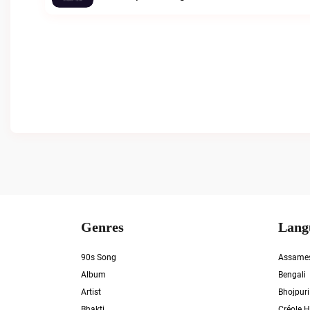
Genres
Lang
90s Song
Assame
Album
Bengali
Artist
Bhojpuri
Bhakti
Créole H