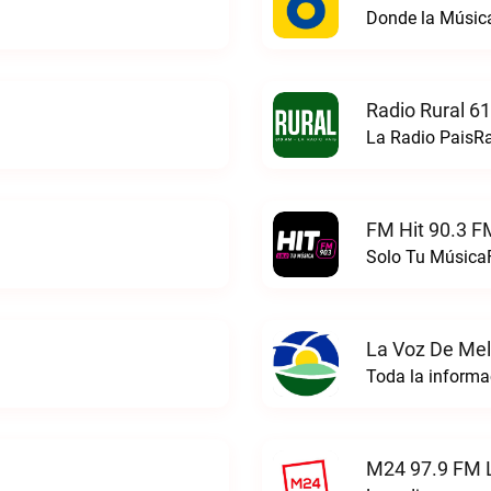
Donde la Músic
Radio Rural 6
La Radio PaisRa
FM Hit 90.3 F
Solo Tu MúsicaF
La Voz De Mel
Toda la informa
M24 97.9 FM 