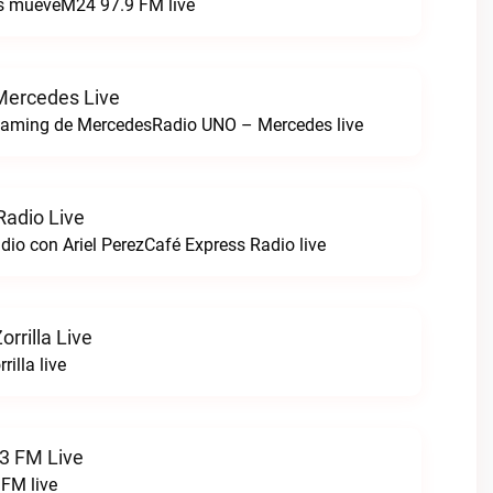
os mueveM24 97.9 FM live
Mercedes Live
reaming de MercedesRadio UNO – Mercedes live
Radio Live
dio con Ariel PerezCafé Express Radio live
rrilla Live
illa live
.3 FM Live
 FM live