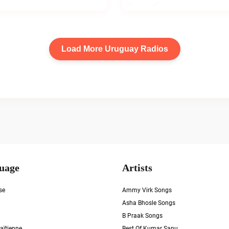
Load More Uruguay Radios
uage
Artists
se
Ammy Virk Songs
Asha Bhosle Songs
B Praak Songs
aïtienne
Best Of Kumar Sanu