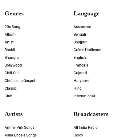
Genres
Language
90s Song
Assamese
Album
Bengali
Artist
Bhojpuri
Bhakti
Créole Haïtienne
Bhangra
English
Bollywood
Francais
Chill Out
Gujarati
Chrétienne Gospel
Haryanvi
Classic
Hindi
Club
International
Artists
Broadcasters
Ammy Virk Songs
All India Radio
Asha Bhosle Songs
Goldy