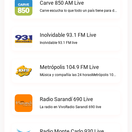
Carve 850 AM Live
Carve escucha lo que todo un país tiene para decir.Carve 850 AM live
Inolvidable 93.1 FM Live
Inolvidable 93.1 FM live
Metrópolis 104.9 FM Live
Música y compañía las 24 horasMetrópolis 104.9 FM live
Radio Sarandí 690 Live
La radio en VivoRadio Sarandí 690 live
Radio Monte Carlo 930 Live