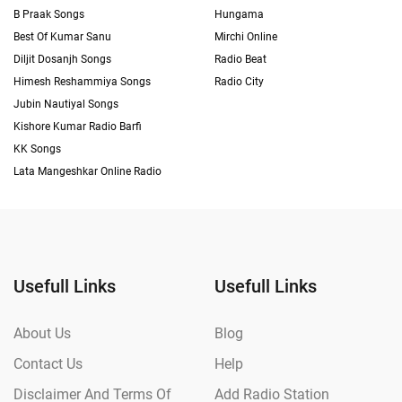
B Praak Songs
Hungama
Best Of Kumar Sanu
Mirchi Online
Diljit Dosanjh Songs
Radio Beat
Himesh Reshammiya Songs
Radio City
Jubin Nautiyal Songs
Kishore Kumar Radio Barfi
KK Songs
Lata Mangeshkar Online Radio
Usefull Links
Usefull Links
About Us
Blog
Contact Us
Help
Disclaimer And Terms Of
Add Radio Station