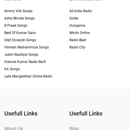
Ammy Virk Songs
All India Radio
Asha Bhosle Songs
Goldy
B Praak Songs
Hungama
Best Of Kumar Sanu
Mirchi Online
Diljit Dosanjh Songs
Radio Beat
Himesh Reshammiya Songs
Radio City
Jubin Nautiyal Songs
Kishore Kumar Radio Barfi
KK Songs
Lata Mangeshkar Online Radio
Usefull Links
Usefull Links
About Us
Blog