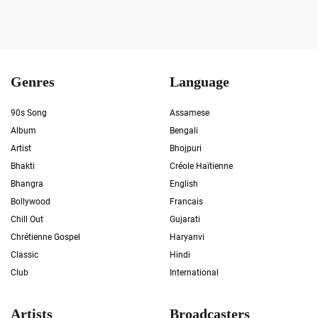
Genres
Language
90s Song
Assamese
Album
Bengali
Artist
Bhojpuri
Bhakti
Créole Haïtienne
Bhangra
English
Bollywood
Francais
Chill Out
Gujarati
Chrétienne Gospel
Haryanvi
Classic
Hindi
Club
International
Artists
Broadcasters