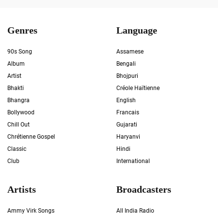
Genres
Language
90s Song
Assamese
Album
Bengali
Artist
Bhojpuri
Bhakti
Créole Haïtienne
Bhangra
English
Bollywood
Francais
Chill Out
Gujarati
Chrétienne Gospel
Haryanvi
Classic
Hindi
Club
International
Artists
Broadcasters
Ammy Virk Songs
All India Radio