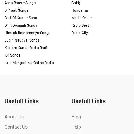
Asha Bhosle Songs
Goldy
B Praak Songs
Hungama
Best Of Kumar Sanu
Mirchi Online
Diljit Dosanjh Songs
Radio Beat
Himesh Reshammiya Songs
Radio City
Jubin Nautiyal Songs
Kishore Kumar Radio Barfi
KK Songs
Lata Mangeshkar Online Radio
Usefull Links
Usefull Links
About Us
Blog
Contact Us
Help