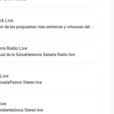
ck Live
Sintoniza lo mejor de las propuestas más extremas y virtuosas del metal colombianoNegro Tricolrock live
era Radio Live
ual de la SalsaHerencia Salsera Radio live
 Live
nadaPasion Stereo live
Live
ndienteUnica Stereo live