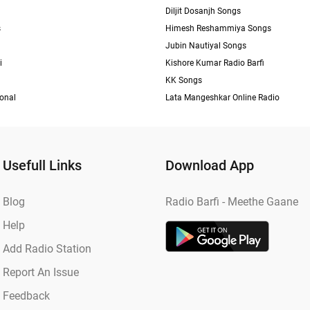
Diljit Dosanjh Songs
s
Himesh Reshammiya Songs
Jubin Nautiyal Songs
i
Kishore Kumar Radio Barfi
KK Songs
ional
Lata Mangeshkar Online Radio
Usefull Links
Download App
Blog
Radio Barfi - Meethe Gaane
Help
Add Radio Station
Report An Issue
Feedback