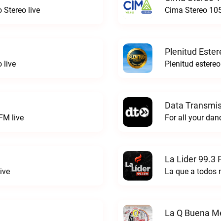
 Stereo live
Cima Stereo 105
Plenitud Ester
 live
Data Transmis
FM live
La Lider 99.3 
ive
La que a todos 
La Q Buena Me