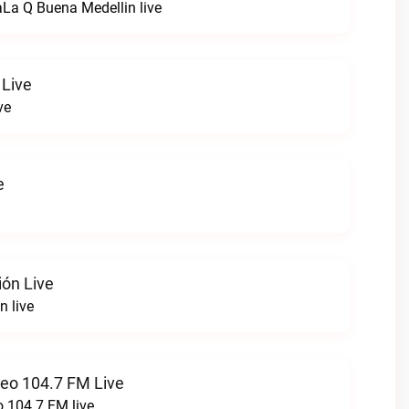
La Q Buena Medellin live
Live
ve
e
ión Live
n live
reo 104.7 FM Live
o 104.7 FM live