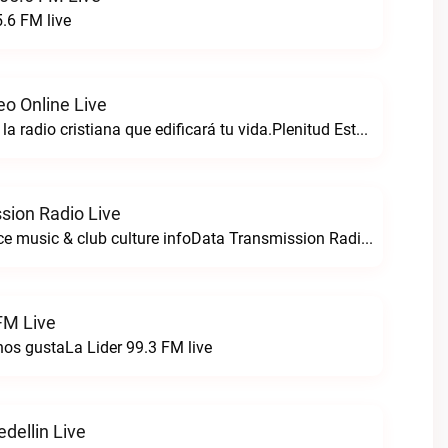
.6 FM live
eo Online Live
Plenitud estereo la radio cristiana que edificará tu vida.Plenitud Estereo Online live
sion Radio Live
For all your dance music & club culture infoData Transmission Radio live
FM Live
nos gustaLa Lider 99.3 FM live
dellin Live