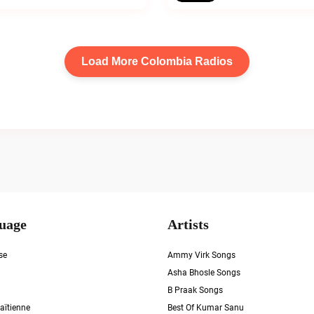
Load More Colombia Radios
uage
Artists
se
Ammy Virk Songs
Asha Bhosle Songs
B Praak Songs
aïtienne
Best Of Kumar Sanu