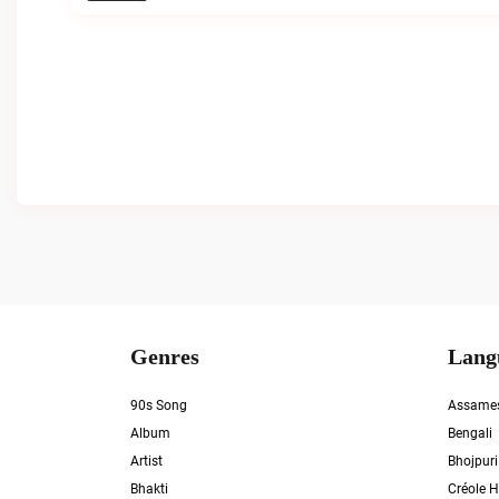
Genres
Lang
90s Song
Assame
Album
Bengali
Artist
Bhojpuri
Bhakti
Créole H