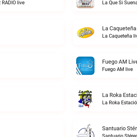
 RADIO live
La Que Si Suena
La Caqueteña 
La Caqueteña li
Fuego AM Liv
Fuego AM live
La Roka Estac
La Roka Estació
Santuario Sté
Santuario Stére