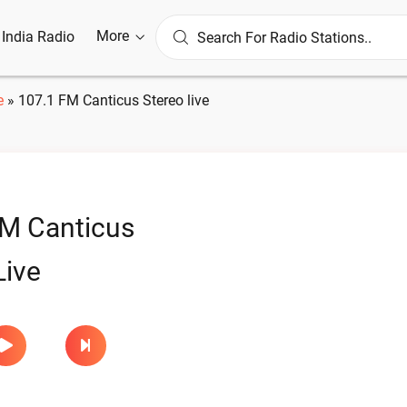
More
l India Radio
e
»
107.1 FM Canticus Stereo live
M Canticus
Live